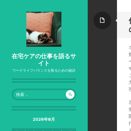
ペ
ー
ジ
在宅ケアの仕事を語るサ
イト
ワークライフバランスを取るための秘訣
検
索:
2026年8月