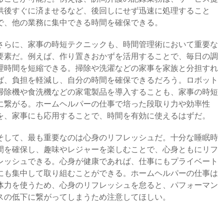
供後すぐに済ませるなど、後回しにせず迅速に処理すること
で、他の業務に集中できる時間を確保できる。
さらに、家事の時短テクニックも、時間管理術において重要な
要素だ。例えば、作り置きおかずを活用することで、毎日の調
理時間を短縮できる。掃除や洗濯などの家事を家族と分担すれ
ば、負担を軽減し、自分の時間を確保できるだろう。ロボット
掃除機や食洗機などの家電製品を導入することも、家事の時短
に繋がる。ホームヘルパーの仕事で培った段取り力や効率性
を、家事にも応用することで、時間を有効に使えるはずだ。
そして、最も重要なのは心身のリフレッシュだ。十分な睡眠時
間を確保し、趣味やレジャーを楽しむことで、心身ともにリフ
レッシュできる。心身が健康であれば、仕事にもプライベート
にも集中して取り組むことができる。ホームヘルパーの仕事は
体力を使うため、心身のリフレッシュを怠ると、パフォーマン
スの低下に繋がってしまうため注意してほしい。