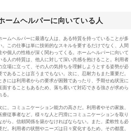
ホームヘルパーに向いている人
ホームヘルパーに最適な人は、ある特質を持っていることが多
い。この仕事は単に技術的なスキルを要するだけでなく、人間
性や個人の性格が深く関わってくる。ホームヘルパーに向いて
いる人の特質は、他人に対して深い共感を抱けること。利用者
の立場に立って、その人の気持ちを理解しようとする姿勢が必
要であることは言うまでもない。次に、忍耐力もまた重要だ。
ときには利用者からの要求が困難であったり、予期せぬ状況に
直面することもあるため、落ち着いて対応できる強さが求めら
れる。
次に、コミュニケーション能力の高さだ。利用者やその家族、
医療従事者など、様々な人と円滑にコミュニケーションを取り
ながら、信頼関係を築かなければならない。また、柔軟性も必
要だ。利用者の状態やニーズは日々変化するため、その都度、