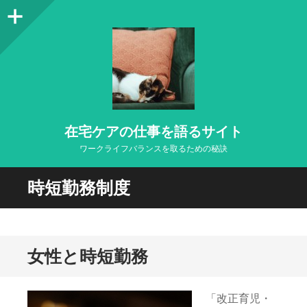
サ
イ
ド
バ
ー
在宅ケアの仕事を語るサイト
ワークライフバランスを取るための秘訣
時短勤務制度
女性と時短勤務
「改正育児・